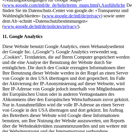
(
www.google.com/intl/de_de/help/terms_maps.html).Ausführliche
Det
finden Sie im Datenschutz-Center von google.de: »Transparenz und
Wahlmöglichkeiten« (
www.google.de/intl/de/privacy
) sowie unter
dem Ab¬schnitt »Datenschutzbestimmungen«
(
www.google.de/intl/de/policies/privacy/
).
11. Google Analytics
Diese Website benutzt Google Analytics, einen Webanalysedienst
der Google Inc. („Google“). Google Analytics verwendet sog.
„Cookies“, Textdateien, die auf Ihrem Computer gespeichert werden
und die eine Analyse der Benutzung der Website durch Sie
ermöglichen. Die durch den Cookie erzeugten Informationen über
Ihre Benutzung dieser Website werden in der Regel an einen Server
von Google in den USA übertragen und dort gespeichert. Im Falle
der Aktivierung der IP-Anonymisierung auf dieser Webseite, wird
Ihre IP-Adresse von Google jedoch innerhalb von Mitgliedstaaten
der Europäischen Union oder in anderen Vertragsstaaten des
Abkommens über den Europäischen Wirtschaftsraum zuvor gekürzt.
Nur in Ausnahmefällen wird die volle IP-Adresse an einen Server
von Google in den USA übertragen und dort gekürzt. Im Auftrag
des Betreibers dieser Website wird Google diese Informationen
benutzen, um Ihre Nutzung der Website auszuwerten, um Reports
über die Websiteaktivitäten zusammenzustellen und um weitere mit
der Websitenutzung und der Internetnutzung verbundene