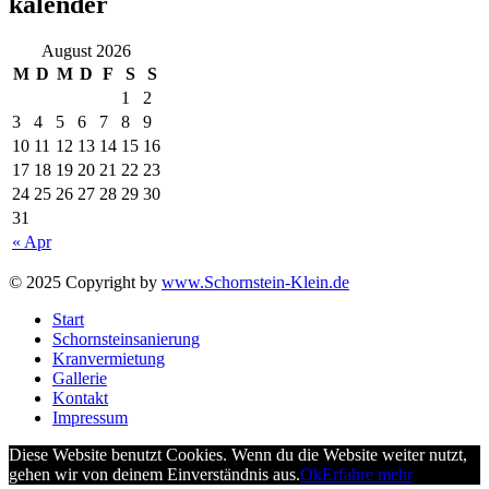
kalender
August 2026
M
D
M
D
F
S
S
1
2
3
4
5
6
7
8
9
10
11
12
13
14
15
16
17
18
19
20
21
22
23
24
25
26
27
28
29
30
31
« Apr
© 2025 Copyright by
www.Schornstein-Klein.de
Start
Schornsteinsanierung
Kranvermietung
Gallerie
Kontakt
Impressum
Diese Website benutzt Cookies. Wenn du die Website weiter nutzt,
gehen wir von deinem Einverständnis aus.
Ok
Erfahre mehr